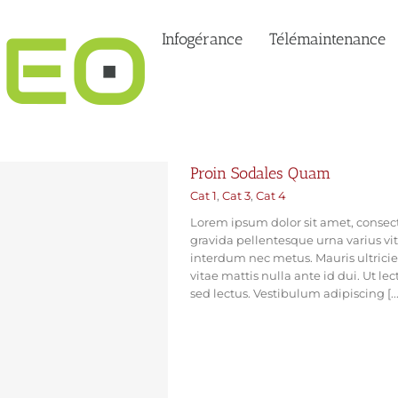
Infogérance
Télémaintenance
Proin Sodales Quam
Cat 1
,
Cat 3
,
Cat 4
Lorem ipsum dolor sit amet, consect
gravida pellentesque urna varius vit
interdum nec metus. Mauris ultricies,
vitae mattis nulla ante id dui. Ut l
sed lectus. Vestibulum adipiscing [...
EN SAVOIR PLUS
VOIR LE 