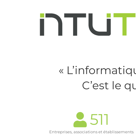
Passer
au
contenu
« L’informatiq
C’est le 
511
Entreprises, associations et établissements