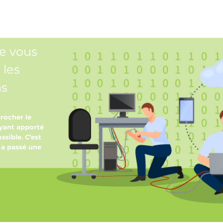
e vous
 les
ns
crocher le
ayant apporté
ssible. C’est
n a passé une