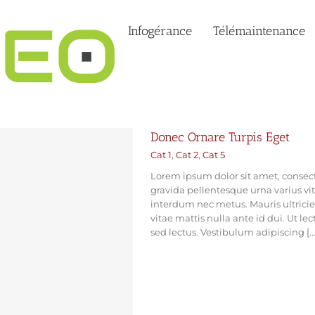
Infogérance
Télémaintenance
Donec Ornare Turpis Eget
Cat 1
,
Cat 2
,
Cat 5
Lorem ipsum dolor sit amet, consect
gravida pellentesque urna varius vit
interdum nec metus. Mauris ultricies,
vitae mattis nulla ante id dui. Ut l
sed lectus. Vestibulum adipiscing [...
EN SAVOIR PLUS
VOIR LE 