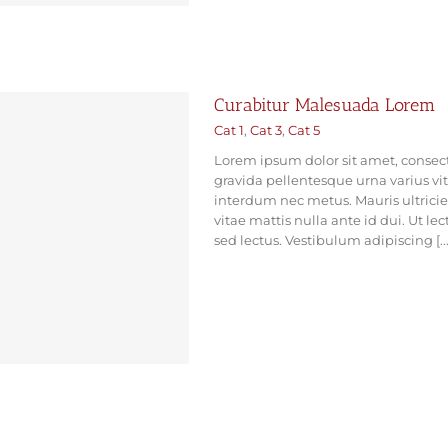
Curabitur Malesuada Lorem
Cat 1
,
Cat 3
,
Cat 5
Lorem ipsum dolor sit amet, consect
gravida pellentesque urna varius vit
interdum nec metus. Mauris ultricies,
vitae mattis nulla ante id dui. Ut l
sed lectus. Vestibulum adipiscing [...
EN SAVOIR PLUS
VOIR LE 