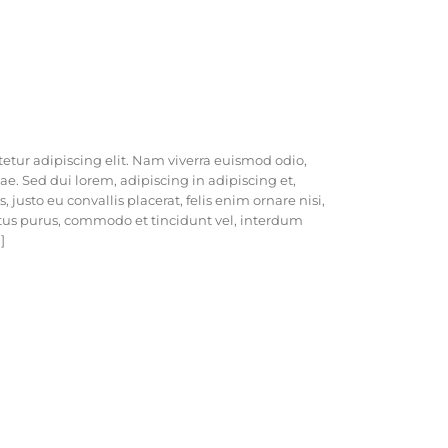
etur adipiscing elit. Nam viverra euismod odio,
ae. Sed dui lorem, adipiscing in adipiscing et,
 justo eu convallis placerat, felis enim ornare nisi,
ectus purus, commodo et tincidunt vel, interdum
]
PROJET